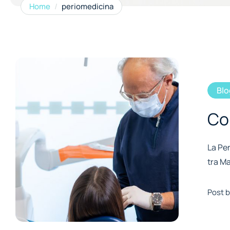
Home
/
periomedicina
Blo
Co
La Per
tra Ma
Post b