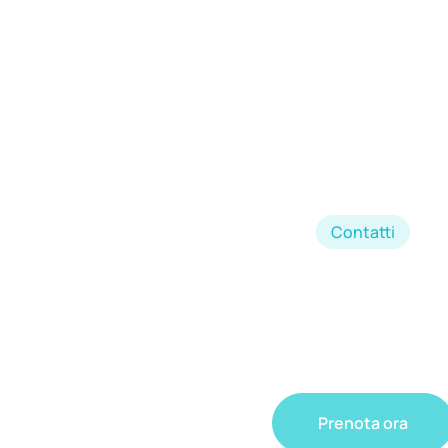
Contatti
Prenota ora un ap
presso i nostri
Prenota ora