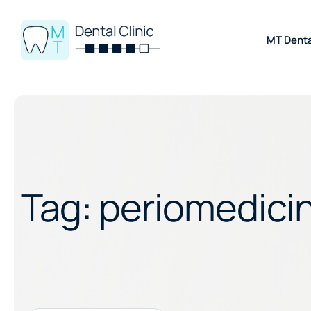
MT Denta
Tag:
periomedici